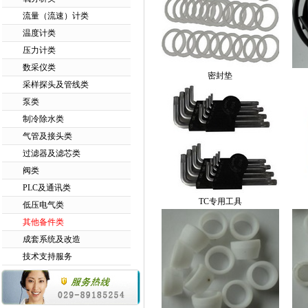
流量（流速）计类
温度计类
压力计类
数采仪类
密封垫
采样探头及管线类
泵类
制冷除水类
气管及接头类
过滤器及滤芯类
阀类
PLC及通讯类
TC专用工具
低压电气类
其他备件类
成套系统及改造
技术支持服务